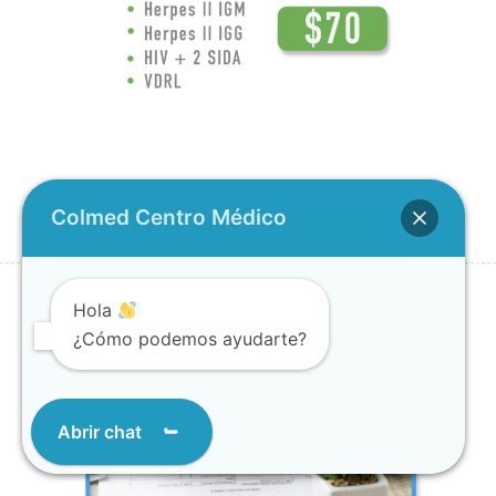
COMPRAR AHORA
Colmed Centro Médico
Hola
¿Cómo podemos ayudarte?
Abrir chat