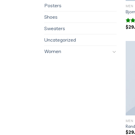
Posters
MEN
Bjor
Shoes
$
29
Valo
Sweaters
con
3.50
Uncategorized
5
Women
MEN
Rand
$
29