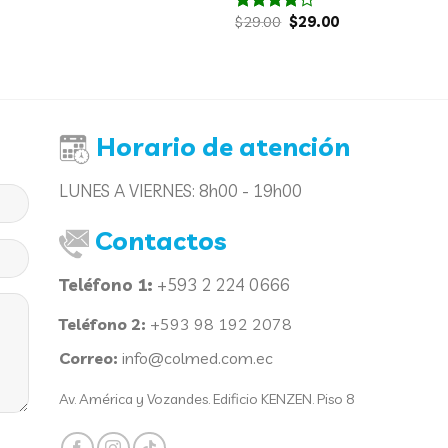
El
El
$
29.00
$
29.00
Valorado
precio
precio
con
4.00
original
actual
de 5
era:
es:
$29.00.
$29.00.
Horario de atención
LUNES A VIERNES:
8h00 - 19h00
Contactos
Teléfono 1:
+593 2 224 0666
Teléfono 2:
+593 98 192 2078
Correo:
info@colmed.com.ec
Av. América y Vozandes. Edificio KENZEN. Piso 8