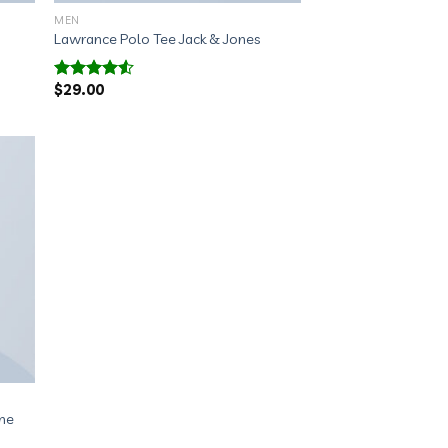
MEN
Lawrance Polo Tee Jack & Jones
$
29.00
Valorado
con
4.50
de 5
me