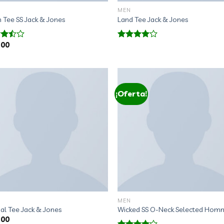
MEN
n Tee SS Jack & Jones
Land Tee Jack & Jones
.00
rado
Valorado
con
4.00
de
de 5
¡Oferta!
MEN
al Tee Jack & Jones
Wicked SS O-Neck Selected Hom
.00