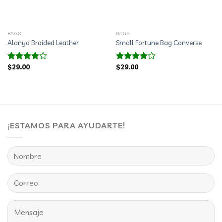
BAGS
BAGS
Alanya Braided Leather
Small Fortune Bag Converse
$
29.00
$
29.00
Valorado
Valorado
con
4.00
con
4.00
de 5
de 5
¡ESTAMOS PARA AYUDARTE!