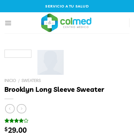
Skip
SERVICIO A TU SALUD
to
content
INICIO
/
SWEATERS
Brooklyn Long Sleeve Sweater
Valorado
3
$
29.00
con
4.00