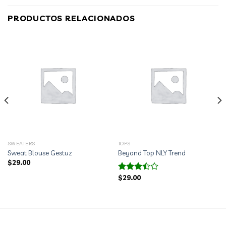
PRODUCTOS RELACIONADOS
SWEATERS
TOPS
Sweat Blouse Gestuz
Beyond Top NLY Trend
$
29.00
$
29.00
Valorado
con
3.50
de
5