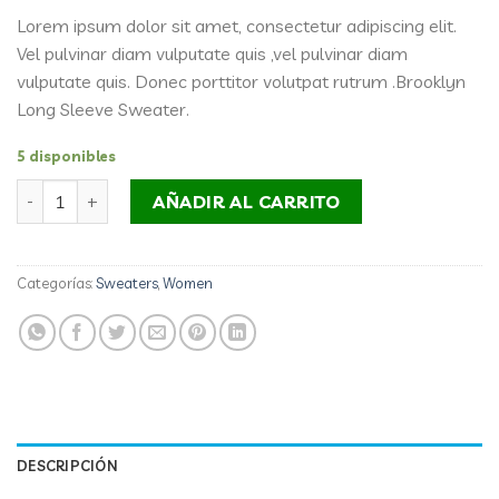
de 5 en
Lorem ipsum dolor sit amet, consectetur adipiscing elit.
base a
valoraciones
Vel pulvinar diam vulputate quis ,vel pulvinar diam
de
vulputate quis. Donec porttitor volutpat rutrum .Brooklyn
clientes
Long Sleeve Sweater.
5 disponibles
Brooklyn Long Sleeve Sweater cantidad
AÑADIR AL CARRITO
Categorías:
Sweaters
,
Women
DESCRIPCIÓN