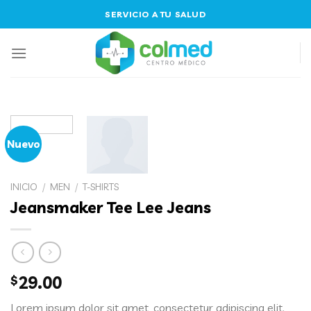
Skip
SERVICIO A TU SALUD
to
content
Nuevo
INICIO
/
MEN
/
T-SHIRTS
Jeansmaker Tee Lee Jeans
$
29.00
Lorem ipsum dolor sit amet, consectetur adipiscing elit.