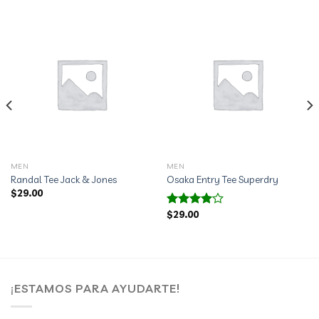
MEN
MEN
Randal Tee Jack & Jones
Osaka Entry Tee Superdry
$
29.00
$
29.00
Valorado
con
4.00
de 5
¡ESTAMOS PARA AYUDARTE!