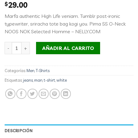
Valorado
1
$
29.00
con
5.00
de 5 en
Marfa authentic High Life veniam. Tumblr post-ironic
base a
valoración
typewriter, sriracha tote bag kogi you. Pima SS O-Neck
de un
NOOS NOK Selected Homme – NELLY.COM
cliente
Pima SS O-Neck NOOS Selected Homme cantidad
AÑADIR AL CARRITO
Categorías:
Men
,
T-Shirts
Etiquetas:
jeans
,
man
,
t-shirt
,
white
DESCRIPCIÓN