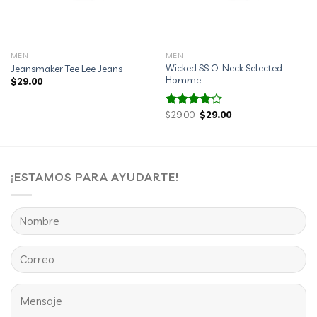
MEN
MEN
Wicked SS O-Neck Selected
Jeansmaker Tee Lee Jeans
Homme
$
29.00
El
El
$
29.00
$
29.00
Valorado
precio
precio
con
4.00
original
actual
de 5
era:
es:
$29.00.
$29.00.
¡ESTAMOS PARA AYUDARTE!