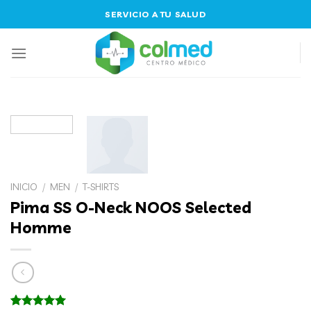
Skip
SERVICIO A TU SALUD
to
content
INICIO
/
MEN
/
T-SHIRTS
Pima SS O-Neck NOOS Selected
Homme